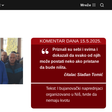
R
Mreže
KOMENTAR DANA 15.5.2025.
Priznali su sebi i svima i
dokazali da svako od njih
može postati neko ako pristane
da bude ništa.
čitalac Slađan Tomić
Tekst:
I bujanovački naprednjaci
organizovano u Niš, tvrde da
nemaju kvotu