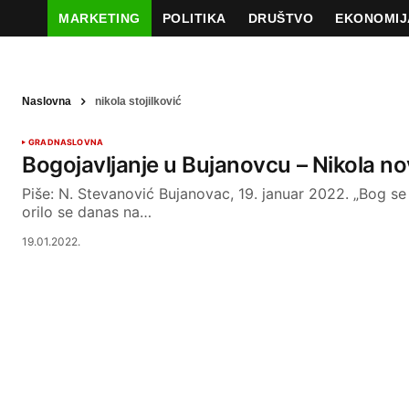
MARKETING
POLITIKA
DRUŠTVO
EKONOMIJ
Naslovna
nikola stojilković
GRAD
NASLOVNA
Bogojavljanje u Bujanovcu – Nikola no
Piše: N. Stevanović Bujanovac, 19. januar 2022. „Bog se j
orilo se danas na…
19.01.2022.