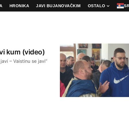
A
HRONIKA
JAVI BUJANOVAČKIM
OSTALO
S
vi kum (video)
avi – Vaistinu se javi“