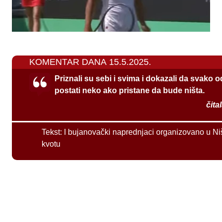
KOMENTAR DANA 15.5.2025.
Priznali su sebi i svima i dokazali da svako 
postati neko ako pristane da bude ništa.
čita
Tekst:
I bujanovački naprednjaci organizovano u Ni
kvotu