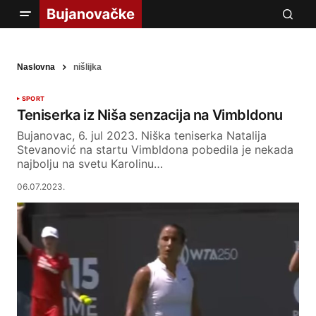
Naslovna
nišlijka
SPORT
Teniserka iz Niša senzacija na Vimbldonu
Bujanovac, 6. jul 2023. Niška teniserka Natalija
Stevanović na startu Vimbldona pobedila je nekada
najbolju na svetu Karolinu…
06.07.2023.