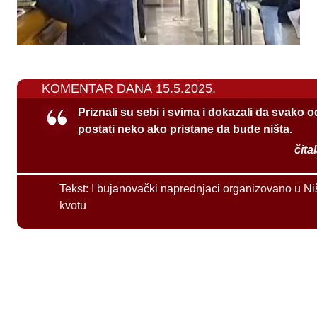
KOMENTAR DANA 15.5.2025.
Priznali su sebi i svima i dokazali da svako 
postati neko ako pristane da bude ništa.
čita
Tekst:
I bujanovački naprednjaci organizovano u Ni
kvotu