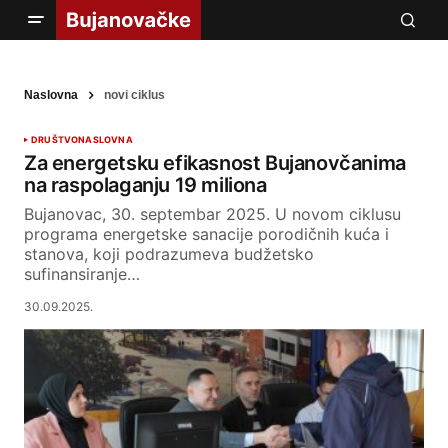
Naslovna
novi ciklus
DRUŠTVO
NASLOVNA
Za energetsku efikasnost Bujanovčanima
na raspolaganju 19 miliona
Bujanovac, 30. septembar 2025. U novom ciklusu
programa energetske sanacije porodičnih kuća i
stanova, koji podrazumeva budžetsko
sufinansiranje…
30.09.2025.