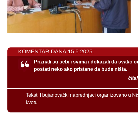
KOMENTAR DANA 15.5.2025.
Priznali su sebi i svima i dokazali da svako 
postati neko ako pristane da bude ništa.
čita
Tekst:
I bujanovački naprednjaci organizovano u Ni
kvotu