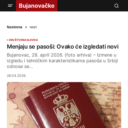
Naslovna
novi
DRUŠTVO
NASLOVNA
Menjaju se pasoši: Ovako će izgledati novi
Bujanovac, 28. april 2026. (foto arhiva) – Izmene u
izgledu i tehničkim karakteristikama pasoša u Srbiji
odnose se…
28.04.2026.