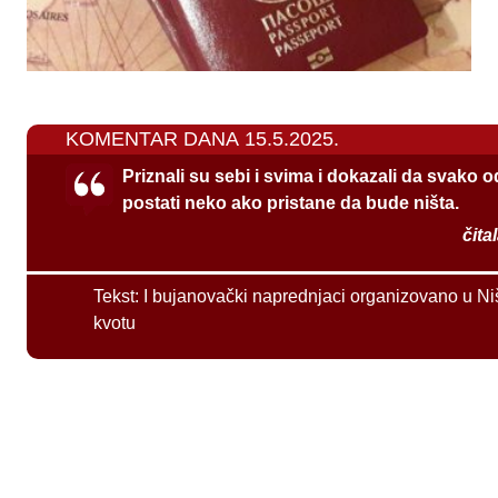
KOMENTAR DANA 15.5.2025.
Priznali su sebi i svima i dokazali da svako 
postati neko ako pristane da bude ništa.
čita
Tekst:
I bujanovački naprednjaci organizovano u Ni
kvotu