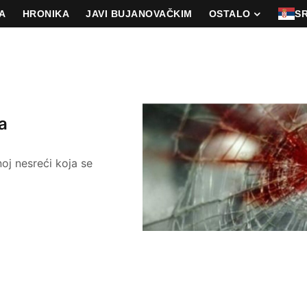
A
HRONIKA
JAVI BUJANOVAČKIM
OSTALO
S
a
noj nesreći koja se