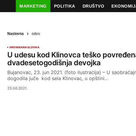
MARKETING
POLITIKA
DRUŠTVO
EKONOMIJ
Naslovna
odes
HRONIKA
NASLOVNA
U udesu kod Klinovca teško povređen
dvadesetogodišnja devojka
Bujanovac, 23. jun 2021. (foto ilustracija) – U saobraćaj
dogodila juče kod sela Klinovac, u opštini…
23.06.2021.