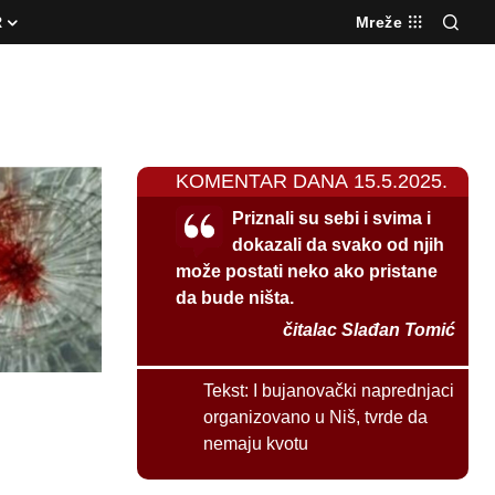
R
Mreže
KOMENTAR DANA 15.5.2025.
Priznali su sebi i svima i
dokazali da svako od njih
može postati neko ako pristane
da bude ništa.
čitalac Slađan Tomić
Tekst:
I bujanovački naprednjaci
organizovano u Niš, tvrde da
nemaju kvotu