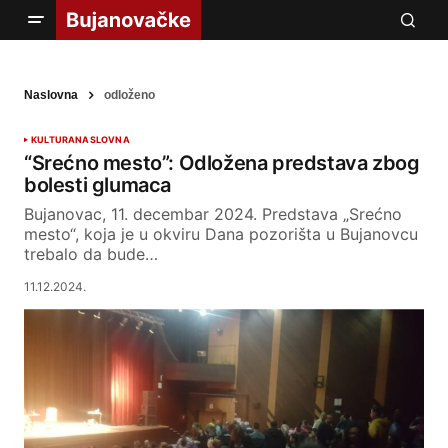
Naslovna
odloženo
KULTURA
NASLOVNA
“Srećno mesto”: Odložena predstava zbog
bolesti glumaca
Bujanovac, 11. decembar 2024. Predstava „Srećno
mesto“, koja je u okviru Dana pozorišta u Bujanovcu
trebalo da bude…
11.12.2024.