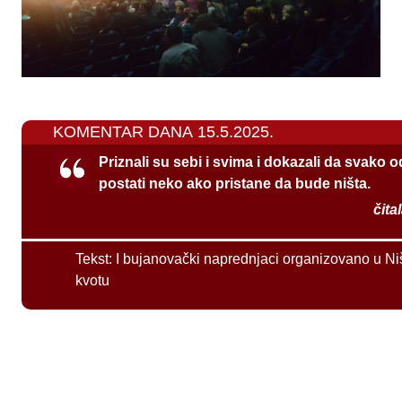
KOMENTAR DANA 15.5.2025.
Priznali su sebi i svima i dokazali da svako 
postati neko ako pristane da bude ništa.
čita
Tekst:
I bujanovački naprednjaci organizovano u Ni
kvotu