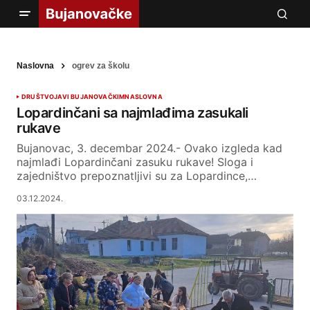
Naslovna
ogrev za školu
DRUŠTVO
JAVI BUJANOVAČKIM
NASLOVNA
Lopardinčani sa najmlađima zasukali
rukave
Bujanovac, 3. decembar 2024.- Ovako izgleda kad
najmlađi Lopardinčani zasuku rukave! Sloga i
zajedništvo prepoznatljivi su za Lopardince,…
03.12.2024.