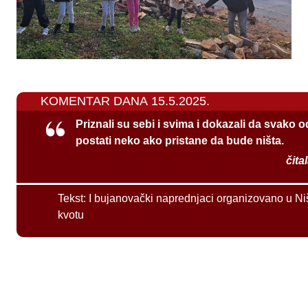
KOMENTAR DANA 15.5.2025.
Priznali su sebi i svima i dokazali da svako 
postati neko ako pristane da bude ništa.
čita
Tekst:
I bujanovački naprednjaci organizovano u Ni
kvotu