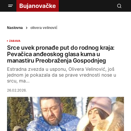
Naslovna
olivera velinović
ZABAVA
Srce uvek pronađe put do rodnog kraja:
Pevačica anđeoskog glasa kuma u
manastiru Preobraženja Gospodnjeg
Estradna zvezda u usponu, Olivera Velinović, još
jednom je pokazala da se prave vrednosti nose u
srcu, ma…
26.02.2026.