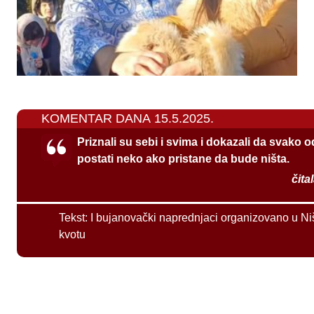
KOMENTAR DANA 15.5.2025.
Priznali su sebi i svima i dokazali da svako 
postati neko ako pristane da bude ništa.
čita
Tekst:
I bujanovački naprednjaci organizovano u Ni
kvotu