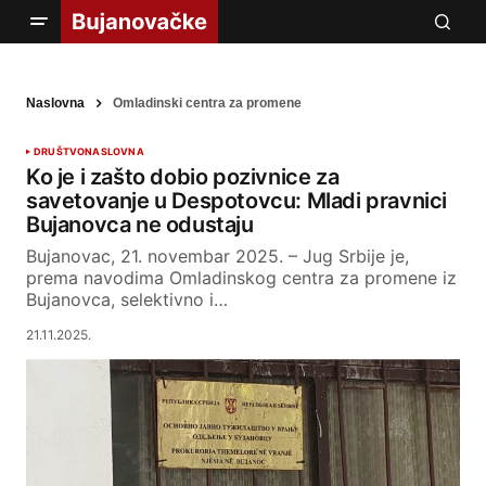
Naslovna
Omladinski centra za promene
DRUŠTVO
NASLOVNA
Ko je i zašto dobio pozivnice za
savetovanje u Despotovcu: Mladi pravnici
Bujanovca ne odustaju
Bujanovac, 21. novembar 2025. – Jug Srbije je,
prema navodima Omladinskog centra za promene iz
Bujanovca, selektivno i…
21.11.2025.