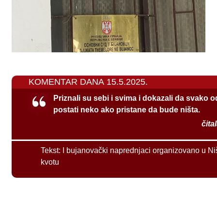
KOMENTAR DANA 15.5.2025.
Priznali su sebi i svima i dokazali da svako 
postati neko ako pristane da bude ništa.
čita
Tekst:
I bujanovački naprednjaci organizovano u Ni
kvotu