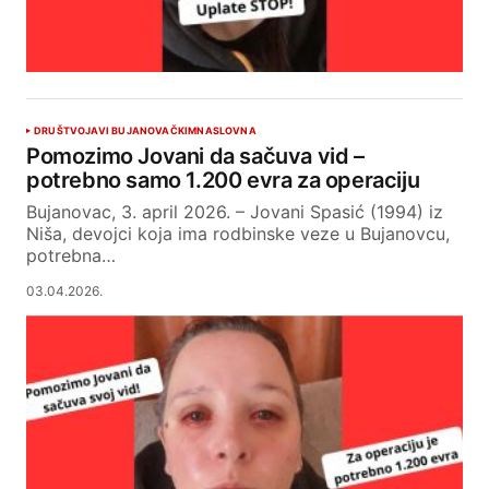
DRUŠTVO
JAVI BUJANOVAČKIM
NASLOVNA
Pomozimo Jovani da sačuva vid –
potrebno samo 1.200 evra za operaciju
Bujanovac, 3. april 2026. – Jovani Spasić (1994) iz
Niša, devojci koja ima rodbinske veze u Bujanovcu,
potrebna…
03.04.2026.