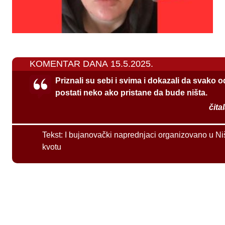
KOMENTAR DANA 15.5.2025.
Priznali su sebi i svima i dokazali da svako 
postati neko ako pristane da bude ništa.
čita
Tekst:
I bujanovački naprednjaci organizovano u Ni
kvotu