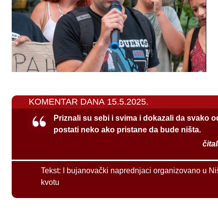
KOMENTAR DANA 15.5.2025.
Priznali su sebi i svima i dokazali da svako 
postati neko ako pristane da bude ništa.
čita
Tekst:
I bujanovački naprednjaci organizovano u Ni
kvotu