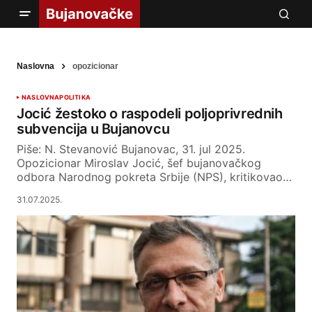
Naslovna
opozicionar
NASLOVNA
POLITIKA
Jocić žestoko o raspodeli poljoprivrednih
subvencija u Bujanovcu
Piše: N. Stevanović Bujanovac, 31. jul 2025.
Opozicionar Miroslav Jocić, šef bujanovačkog
odbora Narodnog pokreta Srbije (NPS), kritikovao…
31.07.2025.