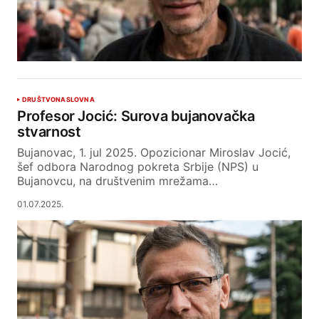
DRUŠTVO
NASLOVNA
Profesor Jocić: Surova bujanovačka
stvarnost
Bujanovac, 1. jul 2025. Opozicionar Miroslav Jocić,
šef odbora Narodnog pokreta Srbije (NPS) u
Bujanovcu, na društvenim mrežama…
01.07.2025.