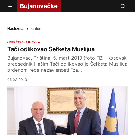
Naslovna
orden
DRUŠTVO
NASLOVNA
Tači odlikovao Šefketa Muslijua
Bujanovac, Priština, 5. mart 2019.(foto FB)- Kosovski
predsednik Hašim Tači odlikovao je Šefketa Muslijua
ordenom reda nezavisnosti “za…
05.03.2019.