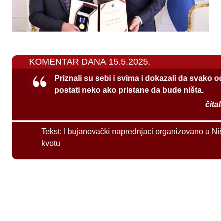
KOMENTAR DANA 15.5.2025.
Priznali su sebi i svima i dokazali da svako 
postati neko ako pristane da bude ništa.
čita
Tekst:
I bujanovački naprednjaci organizovano u Ni
kvotu