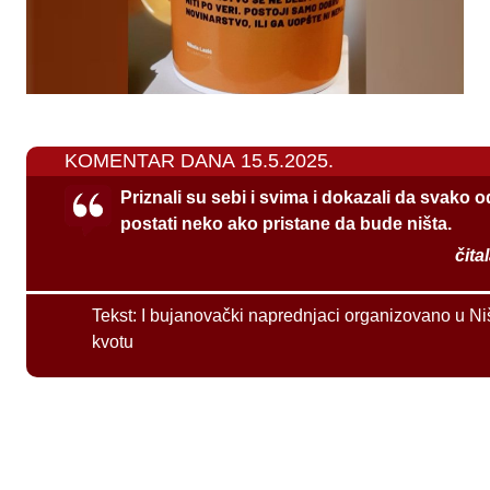
KOMENTAR DANA 15.5.2025.
Priznali su sebi i svima i dokazali da svako 
postati neko ako pristane da bude ništa.
čita
Tekst:
I bujanovački naprednjaci organizovano u Ni
kvotu