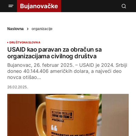
Naslovna
organizacije
DRUŠTVO
NASLOVNA
USAID kao paravan za obračun sa
organizacijama civilnog društva
Bujanovac, 26. februar 2025. – USAID je 2024. Srbiji
doneo 40.144.406 američkih dolara, a najveći deo
novca otišao…
26.02.2025.