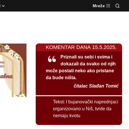
R
Mreže
KOMENTAR DANA 15.5.2025.
Priznali su sebi i svima i
dokazali da svako od njih
može postati neko ako pristane
da bude ništa.
čitalac Slađan Tomić
Tekst:
I bujanovački naprednjaci
organizovano u Niš, tvrde da
nemaju kvotu