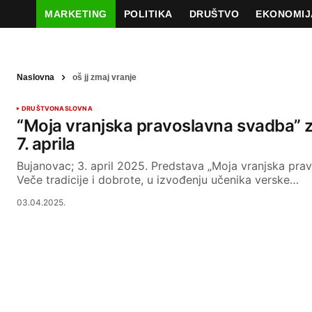
MARKETING
POLITIKA
DRUŠTVO
EKONOMIJ
Naslovna
oš jj zmaj vranje
DRUŠTVO
NASLOVNA
“Moja vranjska pravoslavna svadba” 
7. aprila
Bujanovac; 3. april 2025. Predstava „Moja vranjska pra
Veče tradicije i dobrote, u izvođenju učenika verske…
03.04.2025.