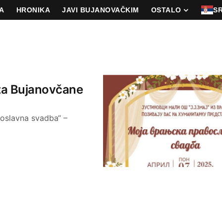
A
HRONIKA
JAVI BUJANOVAČKIM
OSTALO
S
za Bujanovčane
voslavna svadba“ –