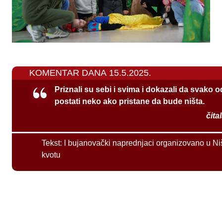
KOMENTAR DANA 15.5.2025.
Priznali su sebi i svima i dokazali da svako 
postati neko ako pristane da bude ništa.
čita
Tekst:
I bujanovački naprednjaci organizovano u Ni
kvotu