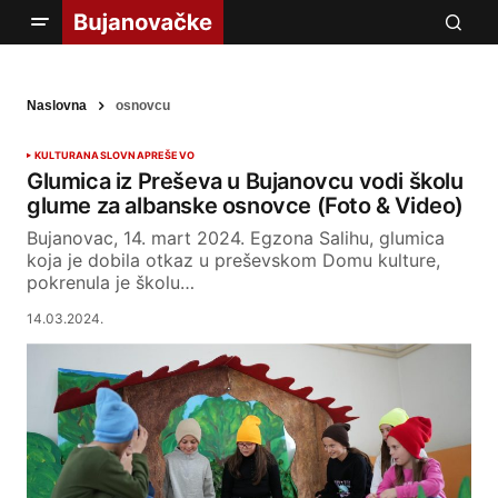
Naslovna
osnovcu
KULTURA
NASLOVNA
PREŠEVO
Glumica iz Preševa u Bujanovcu vodi školu
glume za albanske osnovce (Foto & Video)
Bujanovac, 14. mart 2024. Egzona Salihu, glumica
koja je dobila otkaz u preševskom Domu kulture,
pokrenula je školu…
14.03.2024.