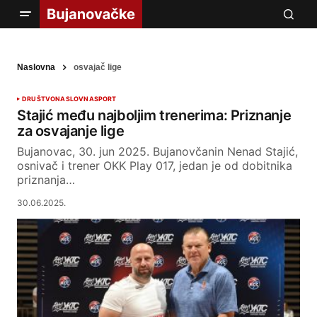
Naslovna
osvajač lige
DRUŠTVO
NASLOVNA
SPORT
Stajić među najboljim trenerima: Priznanje
za osvajanje lige
Bujanovac, 30. jun 2025. Bujanovčanin Nenad Stajić,
osnivač i trener OKK Play 017, jedan je od dobitnika
priznanja…
30.06.2025.