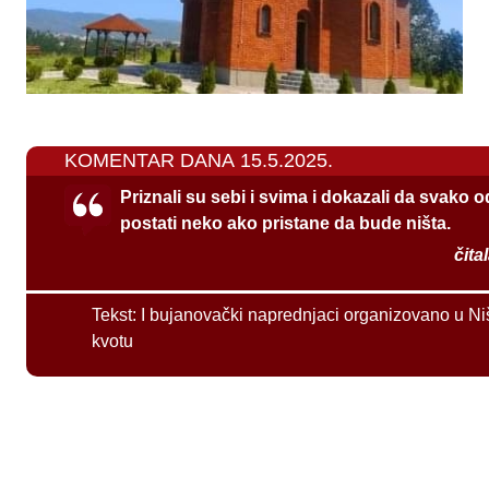
KOMENTAR DANA 15.5.2025.
Priznali su sebi i svima i dokazali da svako 
postati neko ako pristane da bude ništa.
čita
Tekst:
I bujanovački naprednjaci organizovano u Ni
kvotu