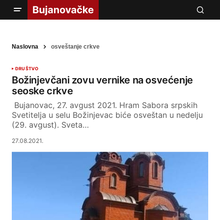
Naslovna
osveštanje crkve
DRUŠTVO
Božinjevčani zovu vernike na osvećenje
seoske crkve
Bujanovac, 27. avgust 2021. Hram Sabora srpskih
Svetitelja u selu Božinjevac biće osveštan u nedelju
(29. avgust). Sveta…
27.08.2021.