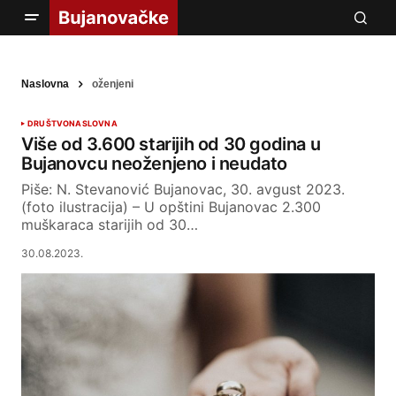
Naslovna
oženjeni
DRUŠTVO
NASLOVNA
Više od 3.600 starijih od 30 godina u
Bujanovcu neoženjeno i neudato
Piše: N. Stevanović Bujanovac, 30. avgust 2023.
(foto ilustracija) – U opštini Bujanovac 2.300
muškaraca starijih od 30…
30.08.2023.