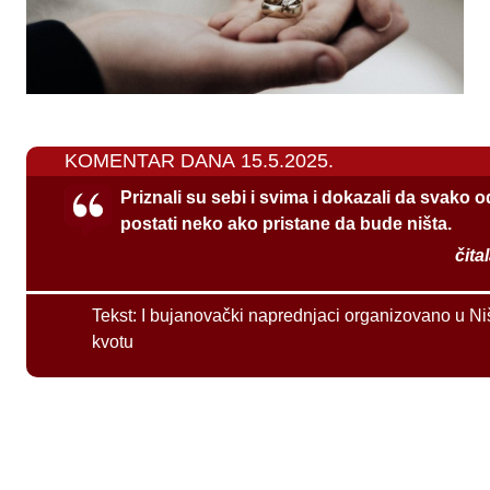
KOMENTAR DANA 15.5.2025.
Priznali su sebi i svima i dokazali da svako 
postati neko ako pristane da bude ništa.
čita
Tekst:
I bujanovački naprednjaci organizovano u Ni
kvotu