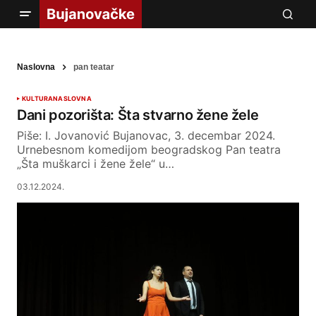
Naslovna
pan teatar
KULTURA
NASLOVNA
Dani pozorišta: Šta stvarno žene žele
Piše: I. Jovanović Bujanovac, 3. decembar 2024.
Urnebesnom komedijom beogradskog Pan teatra
„Šta muškarci i žene žele“ u…
03.12.2024.