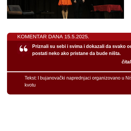
KOMENTAR DANA 15.5.2025.
Priznali su sebi i svima i dokazali da svako 
postati neko ako pristane da bude ništa.
čita
Tekst:
I bujanovački naprednjaci organizovano u Ni
kvotu