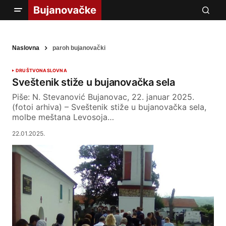
Naslovna
paroh bujanovački
DRUŠTVO
NASLOVNA
Sveštenik stiže u bujanovačka sela
Piše: N. Stevanović Bujanovac, 22. januar 2025.
(fotoi arhiva) – Sveštenik stiže u bujanovačka sela,
molbe meštana Levosoja…
22.01.2025.