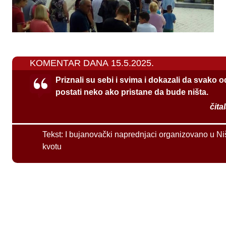
KOMENTAR DANA 15.5.2025.
Priznali su sebi i svima i dokazali da svako 
postati neko ako pristane da bude ništa.
čita
Tekst:
I bujanovački naprednjaci organizovano u Ni
kvotu