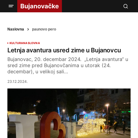
Naslovna
paunovo pero
KULTURA
NASLOVNA
Letnja avantura usred zime u Bujanovcu
Bujanovac, 20. decembar 2024. „Letnja avantura“ u
sred zime pred Bujanovčanima u utorak (24.
decembar), u velikoj sali…
23.12.2024.