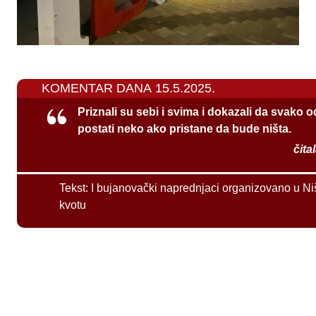
KOMENTAR DANA 15.5.2025.
Priznali su sebi i svima i dokazali da svako 
postati neko ako pristane da bude ništa.
čita
Tekst:
I bujanovački naprednjaci organizovano u Ni
kvotu