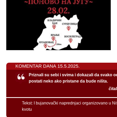
KOMENTAR DANA 15.5.2025.
Priznali su sebi i svima i dokazali da svako 
postati neko ako pristane da bude ništa.
čita
Tekst:
I bujanovački naprednjaci organizovano u Ni
kvotu