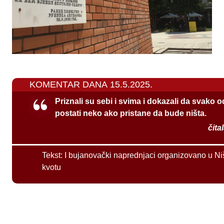
KOMENTAR DANA 15.5.2025.
Priznali su sebi i svima i dokazali da svako 
postati neko ako pristane da bude ništa.
čita
Tekst:
I bujanovački naprednjaci organizovano u Ni
kvotu