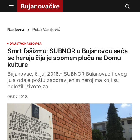
Naslovna
Petar Vasiljević
DRUŠTVO
NASLOVNA
Smrt fašizmu: SUBNOR u Bujanovcu seća
se heroja čija je spomen ploča na Domu
kulture
Bujanovac, 6. jul 2018.- SUBNOR Bujanovac i ovog
jula odaje poštu zaboravljenim herojima koji su
položili živote za…
06.07.2018.