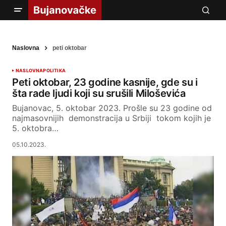
Naslovna
peti oktobar
NASLOVNA
POLITIKA
Peti oktobar, 23 godine kasnije, gde su i
šta rade ljudi koji su srušili Miloševića
Bujanovac, 5. oktobar 2023. Prošle su 23 godine od
najmasovnijih demonstracija u Srbiji tokom kojih je
5. oktobra…
05.10.2023.