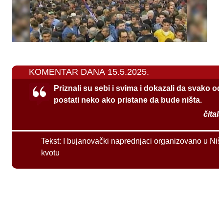
KOMENTAR DANA 15.5.2025.
Priznali su sebi i svima i dokazali da svako 
postati neko ako pristane da bude ništa.
čita
Tekst:
I bujanovački naprednjaci organizovano u Ni
kvotu