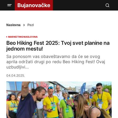
Naslovna
Pezl
MARKETING
NASLOVNA
Beo Hiking Fest 2025: Tvoj svet planine na
jednom mestu!
Sa ponosom vas obaveštavamo da će se ovog
aprila održati drugi po redu Beo Hiking Fest! Ovaj
uzbudljivi…
04.04.2025.