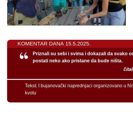
KOMENTAR DANA 15.5.2025.
Priznali su sebi i svima i dokazali da svako 
postati neko ako pristane da bude ništa.
čita
Tekst:
I bujanovački naprednjaci organizovano u Ni
kvotu