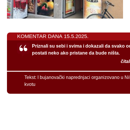
KOMENTAR DANA 15.5.2025.
Priznali su sebi i svima i dokazali da svako 
postati neko ako pristane da bude ništa.
čita
Tekst:
I bujanovački naprednjaci organizovano u Ni
kvotu