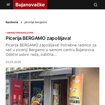
Naslovna
picerija bergamo
MARKETING
NASLOVNA
Picerija BERGAMO zapošljava!
Picerija BERGAMO zapošljava! Potrebne radnice za
rad u piceriji Bergamo u samom centru Bujanovca.
Odlični uslovi rada, odlična…
05.05.2025.