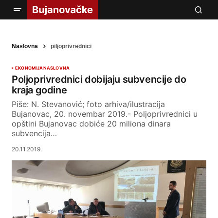
Naslovna
piljoprivrednici
EKONOMIJA
NASLOVNA
Poljoprivrednici dobijaju subvencije do
kraja godine
Piše: N. Stevanović; foto arhiva/ilustracija
Bujanovac, 20. novembar 2019.- Poljoprivrednici u
opštini Bujanovac dobiće 20 miliona dinara
subvencija…
20.11.2019.