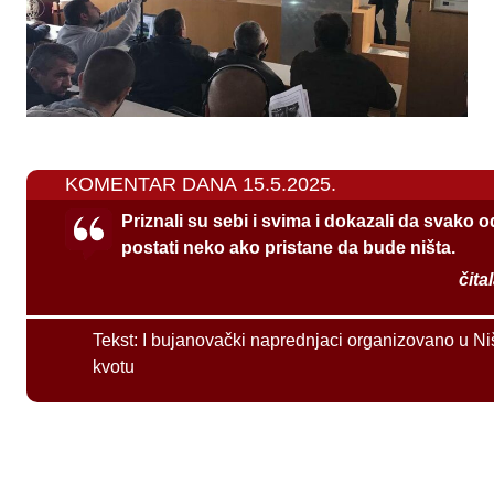
KOMENTAR DANA 15.5.2025.
Priznali su sebi i svima i dokazali da svako 
postati neko ako pristane da bude ništa.
čita
Tekst:
I bujanovački naprednjaci organizovano u Ni
kvotu