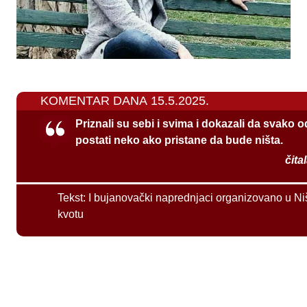
KOMENTAR DANA 15.5.2025.
Priznali su sebi i svima i dokazali da svako 
postati neko ako pristane da bude ništa.
čita
Tekst:
I bujanovački naprednjaci organizovano u Ni
kvotu