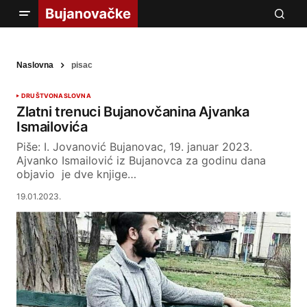
Naslovna
pisac
DRUŠTVO
NASLOVNA
Zlatni trenuci Bujanovčanina Ajvanka
Ismailovića
Piše: I. Jovanović Bujanovac, 19. januar 2023.
Ajvanko Ismailović iz Bujanovca za godinu dana
objavio je dve knjige…
19.01.2023.