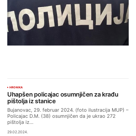
HRONIKA
Uhapšen policajac osumnjičen za krađu
pištolja iz stanice
Bujanovac, 29. februar 2024. (foto ilustracija MUP) –
Policajac D.M. (38) osumnjičen da je ukrao 272
pištolja iz…
29.02.2024.