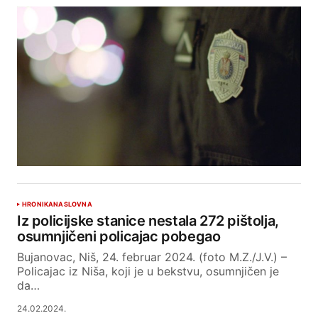
HRONIKA
NASLOVNA
Iz policijske stanice nestala 272 pištolja,
osumnjičeni policajac pobegao
Bujanovac, Niš, 24. februar 2024. (foto M.Z./J.V.) –
Policajac iz Niša, koji je u bekstvu, osumnjičen je
da…
24.02.2024.