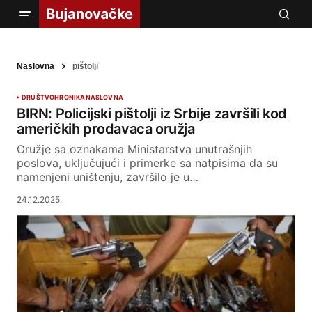
Naslovna
pištolji
DRUŠTVO
HRONIKA
NASLOVNA
BIRN: Policijski pištolji iz Srbije završili kod
američkih prodavaca oružja
Oružje sa oznakama Ministarstva unutrašnjih
poslova, uključujući i primerke sa natpisima da su
namenjeni uništenju, završilo je u…
24.12.2025.