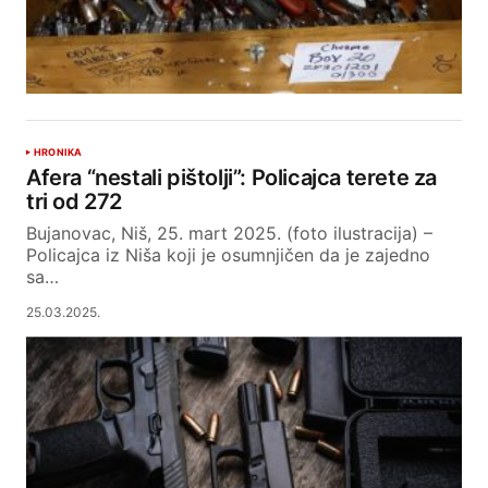
HRONIKA
Afera “nestali pištolji”: Policajca terete za
tri od 272
Bujanovac, Niš, 25. mart 2025. (foto ilustracija) –
Policajca iz Niša koji je osumnjičen da je zajedno
sa…
25.03.2025.