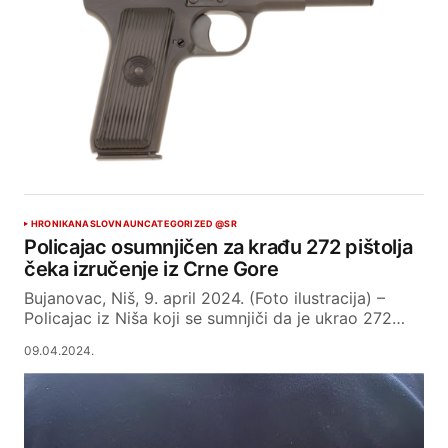
HRONIKA
NASLOVNA
UNCATEGORIZED @SR
Policajac osumnjičen za krađu 272 pištolja
čeka izručenje iz Crne Gore
Bujanovac, Niš, 9. april 2024. (Foto ilustracija) –
Policajac iz Niša koji se sumnjiči da je ukrao 272…
09.04.2024.