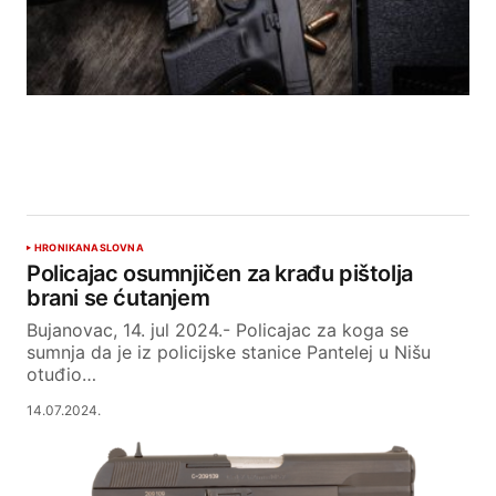
HRONIKA
NASLOVNA
Policajac osumnjičen za krađu pištolja
brani se ćutanjem
Bujanovac, 14. jul 2024.- Policajac za koga se
sumnja da je iz policijske stanice Pantelej u Nišu
otuđio…
14.07.2024.