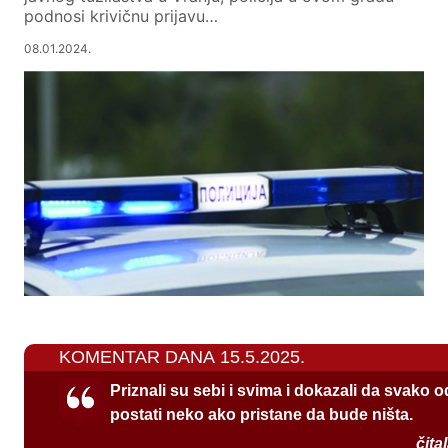
podnosi krivičnu prijavu…
08.01.2024.
KOMENTAR DANA 15.5.2025.
Priznali su sebi i svima i dokazali da svako 
postati neko ako pristane da bude ništa.
čita