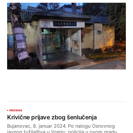
HRONIKA
Krivične prijave zbog šenlučenja
Bujanovac, 8. januar 2024. Po nalogu Osnovnog
javnog tužilaštva u Vranju, policija u ovom gradu