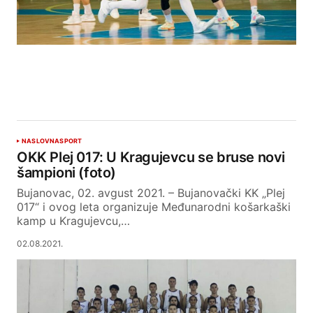
NASLOVNA
SPORT
OKK Plej 017: U Kragujevcu se bruse novi
šampioni (foto)
Bujanovac, 02. avgust 2021. – Bujanovački KK „Plej
017“ i ovog leta organizuje Međunarodni košarkaški
kamp u Kragujevcu,…
02.08.2021.