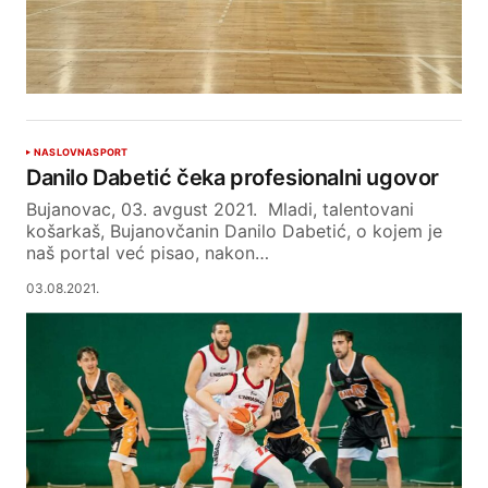
NASLOVNA
SPORT
Danilo Dabetić čeka profesionalni ugovor
Bujanovac, 03. avgust 2021. Mladi, talentovani
košarkaš, Bujanovčanin Danilo Dabetić, o kojem je
naš portal već pisao, nakon…
03.08.2021.