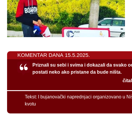
KOMENTAR DANA 15.5.2025.
Priznali su sebi i svima i dokazali da svako 
postati neko ako pristane da bude ništa.
čita
Tekst:
I bujanovački naprednjaci organizovano u Ni
kvotu