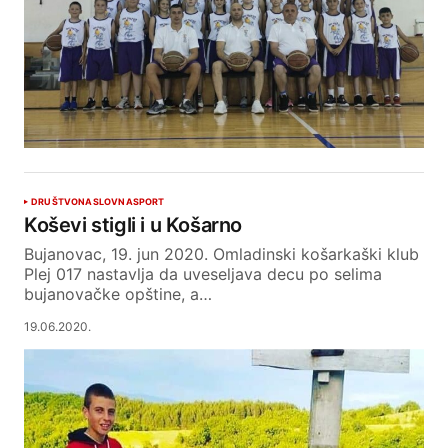
DRUŠTVO
NASLOVNA
SPORT
Koševi stigli i u Košarno
Bujanovac, 19. jun 2020. Omladinski košarkaški klub
Plej 017 nastavlja da uveseljava decu po selima
bujanovačke opštine, a…
19.06.2020.