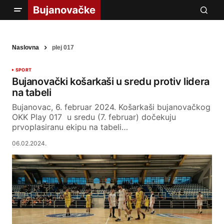
Naslovna
plej 017
SPORT
Bujanovački košarkaši u sredu protiv lidera
na tabeli
Bujanovac, 6. februar 2024. Košarkaši bujanovačkog
OKK Play 017 u sredu (7. februar) dočekuju
prvoplasiranu ekipu na tabeli…
06.02.2024.