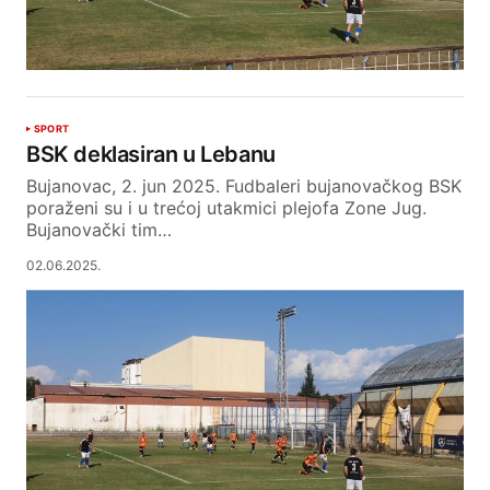
SPORT
BSK deklasiran u Lebanu
Bujanovac, 2. jun 2025. Fudbaleri bujanovačkog BSK
poraženi su i u trećoj utakmici plejofa Zone Jug.
Bujanovački tim…
02.06.2025.