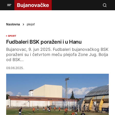
Naslovna
plejof
SPORT
Fudbaleri BSK poraženi i u Hanu
Bujanovac, 9. jun 2025. Fudbaleri bujanovačkog BSK
poraženi su i četvrtom meču plejofa Zone Jug. Bolja
od BSK…
09.06.2025.