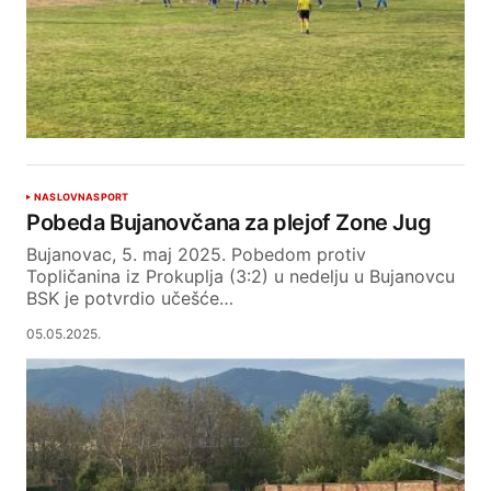
NASLOVNA
SPORT
Pobeda Bujanovčana za plejof Zone Jug
Bujanovac, 5. maj 2025. Pobedom protiv
Topličanina iz Prokuplja (3:2) u nedelju u Bujanovcu
BSK je potvrdio učešće…
05.05.2025.