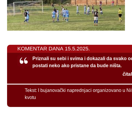
KOMENTAR DANA 15.5.2025.
Priznali su sebi i svima i dokazali da svako 
postati neko ako pristane da bude ništa.
čita
Tekst:
I bujanovački naprednjaci organizovano u Ni
kvotu