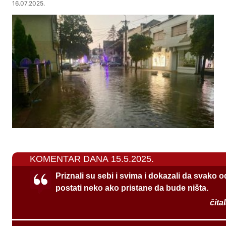
16.07.2025.
KOMENTAR DANA 15.5.2025.
Priznali su sebi i svima i dokazali da svako 
postati neko ako pristane da bude ništa.
čita