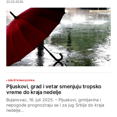
22.05.2026.
DRUŠTVO
NASLOVNA
Pljuskovi, grad i vetar smenjuju tropsko
vreme do kraja nedelje
Bujanovac, 16. juli 2025. – Pljuskovi, grmljavina i
nepogode prognoziraju se i za jug Srbije do kraja
nedelje…