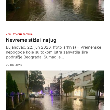
DRUŠTVO
NASLOVNA
Nevreme stiže i na jug
Bujanovac, 22. jun 2026. (foto arhiva) – Vremenske
nepogode koje su tokom jutra zahvatila šire
područje Beograda, Šumadije…
22.06.2026.