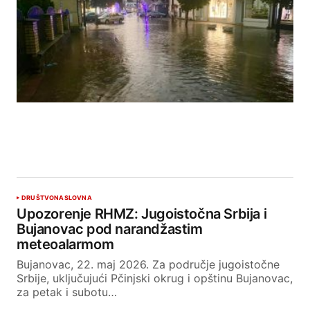
DRUŠTVO
NASLOVNA
Upozorenje RHMZ: Jugoistočna Srbija i
Bujanovac pod narandžastim
meteoalarmom
Bujanovac, 22. maj 2026. Za područje jugoistočne
Srbije, uključujući Pčinjski okrug i opštinu Bujanovac,
za petak i subotu…