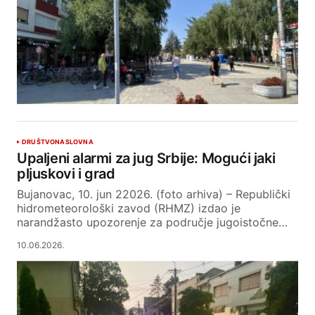
DRUŠTVO
NASLOVNA
Upaljeni alarmi za jug Srbije: Mogući jaki
pljuskovi i grad
Bujanovac, 10. jun 22026. (foto arhiva) – Republički
hidrometeorološki zavod (RHMZ) izdao je
narandžasto upozorenje za područje jugoistočne…
10.06.2026.