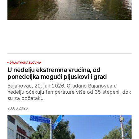
DRUŠTVO
NASLOVNA
U nedelju ekstremna vrućina, od
ponedeljka mogući pljuskovi i grad
Bujanovac, 20. jun 2026. Građane Bujanovca u
nedelju očekuju temperature više od 35 stepeni, dok
su za početak…
20.06.2026.