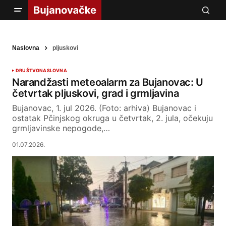
Naslovna
pljuskovi
DRUŠTVO
NASLOVNA
Narandžasti meteoalarm za Bujanovac: U
četvrtak pljuskovi, grad i grmljavina
Bujanovac, 1. jul 2026. (Foto: arhiva) Bujanovac i
ostatak Pčinjskog okruga u četvrtak, 2. jula, očekuju
grmljavinske nepogode,…
01.07.2026.