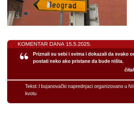
KOMENTAR DANA 15.5.2025.
Priznali su sebi i svima i dokazali da svako 
postati neko ako pristane da bude ništa.
čita
Tekst:
I bujanovački naprednjaci organizovano u Ni
kvotu