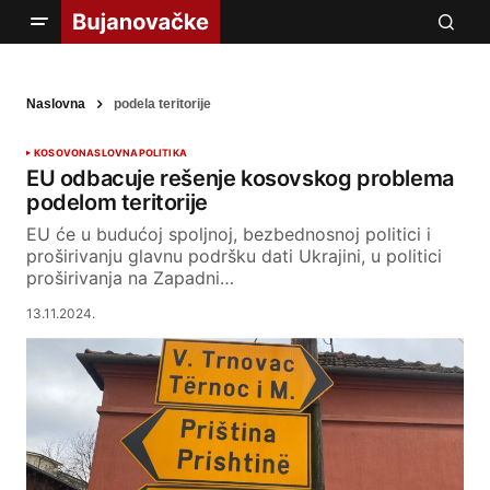
Naslovna
podela teritorije
KOSOVO
NASLOVNA
POLITIKA
EU odbacuje rešenje kosovskog problema
podelom teritorije
EU će u budućoj spoljnoj, bezbednosnoj politici i
proširivanju glavnu podršku dati Ukrajini, u politici
proširivanja na Zapadni…
13.11.2024.