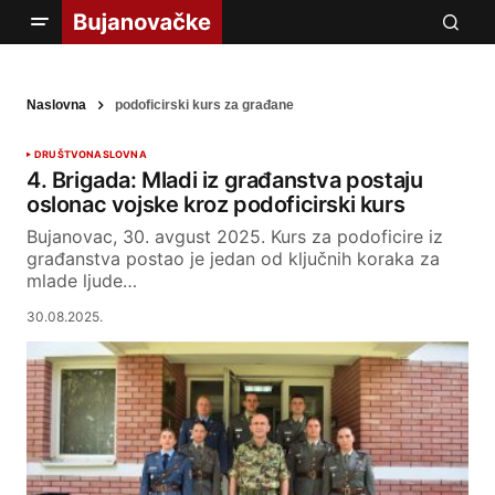
Naslovna
podoficirski kurs za građane
DRUŠTVO
NASLOVNA
4. Brigada: Mladi iz građanstva postaju
oslonac vojske kroz podoficirski kurs
Bujanovac, 30. avgust 2025. Kurs za podoficire iz
građanstva postao je jedan od ključnih koraka za
mlade ljude…
30.08.2025.