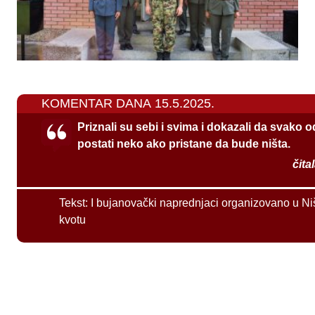
KOMENTAR DANA 15.5.2025.
Priznali su sebi i svima i dokazali da svako 
postati neko ako pristane da bude ništa.
čita
Tekst:
I bujanovački naprednjaci organizovano u Ni
kvotu