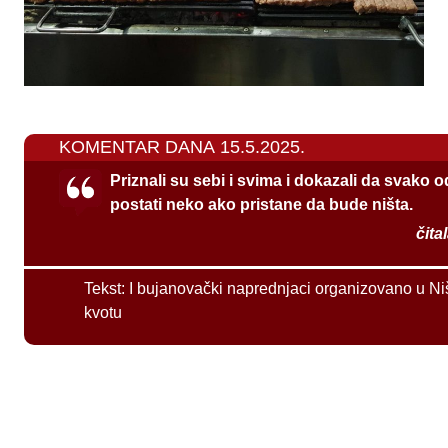
KOMENTAR DANA 15.5.2025.
Priznali su sebi i svima i dokazali da svako 
postati neko ako pristane da bude ništa.
čita
Tekst:
I bujanovački naprednjaci organizovano u Ni
kvotu