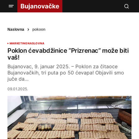
Naslovna
pokoon
MARKETING
NASLOVNA
Poklon ćevabdžinice “Prizrenac” može biti
vaš!
Bujanovac, 9. januar 2025. – Poklon za čitaoce
Bujanovačkih, tri puta po 50 ćevapa! Objavili smo
juče da…
09.01.2025.