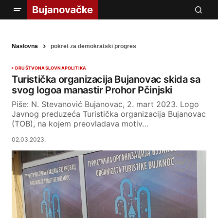
Naslovna
pokret za demokratski progres
DRUŠTVO
NASLOVNA
POLITIKA
Turistička organizacija Bujanovac skida sa
svog logoa manastir Prohor Pčinjski
Piše: N. Stevanović Bujanovac, 2. mart 2023. Logo
Javnog preduzeća Turistička organizacija Bujanovac
(TOB), na kojem preovladava motiv…
02.03.2023.