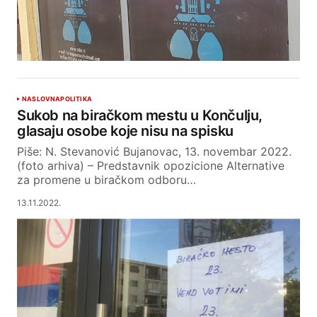
NASLOVNA
POLITIKA
Sukob na biračkom mestu u Končulju,
glasaju osobe koje nisu na spisku
Piše: N. Stevanović Bujanovac, 13. novembar 2022.
(foto arhiva) – Predstavnik opozicione Alternative
za promene u biračkom odboru…
13.11.2022.