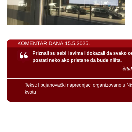
KOMENTAR DANA 15.5.2025.
Priznali su sebi i svima i dokazali da svako 
postati neko ako pristane da bude ništa.
čita
Tekst:
I bujanovački naprednjaci organizovano u Ni
kvotu