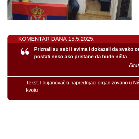
KOMENTAR DANA 15.5.2025.
Priznali su sebi i svima i dokazali da svako 
postati neko ako pristane da bude ništa.
čita
Tekst:
I bujanovački naprednjaci organizovano u Ni
kvotu