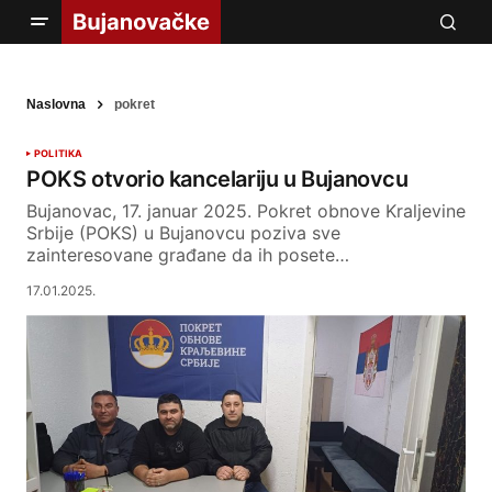
Naslovna
pokret
POLITIKA
POKS otvorio kancelariju u Bujanovcu
Bujanovac, 17. januar 2025. Pokret obnove Kraljevine
Srbije (POKS) u Bujanovcu poziva sve
zainteresovane građane da ih posete…
17.01.2025.