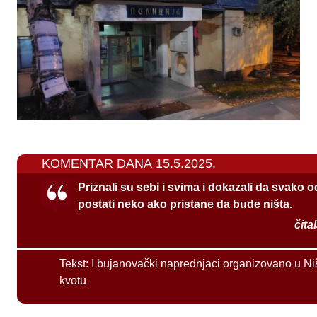
KOMENTAR DANA 15.5.2025.
Priznali su sebi i svima i dokazali da svako 
postati neko ako pristane da bude ništa.
čita
Tekst:
I bujanovački naprednjaci organizovano u Ni
kvotu