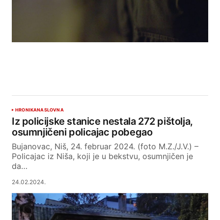
HRONIKA
NASLOVNA
Iz policijske stanice nestala 272 pištolja,
osumnjičeni policajac pobegao
Bujanovac, Niš, 24. februar 2024. (foto M.Z./J.V.) –
Policajac iz Niša, koji je u bekstvu, osumnjičen je
da…
24.02.2024.