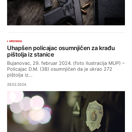
HRONIKA
Uhapšen policajac osumnjičen za krađu
pištolja iz stanice
Bujanovac, 29. februar 2024. (foto ilustracija MUP) –
Policajac D.M. (38) osumnjičen da je ukrao 272
pištolja iz…
29.02.2024.