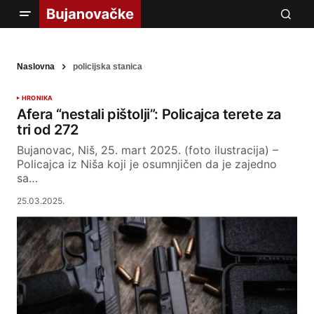
Naslovna
policijska stanica
HRONIKA
Afera “nestali pištolji”: Policajca terete za
tri od 272
Bujanovac, Niš, 25. mart 2025. (foto ilustracija) –
Policajca iz Niša koji je osumnjičen da je zajedno
sa…
25.03.2025.