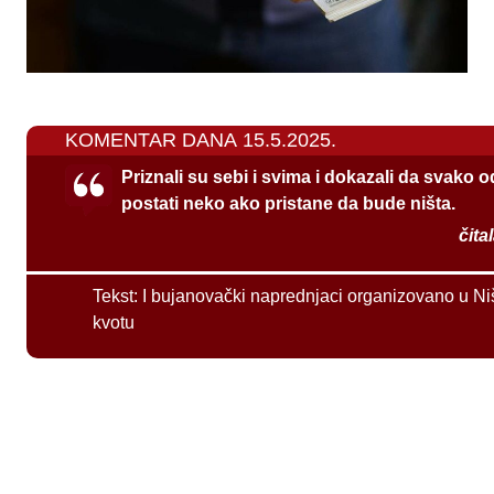
KOMENTAR DANA 15.5.2025.
Priznali su sebi i svima i dokazali da svako 
postati neko ako pristane da bude ništa.
čita
Tekst:
I bujanovački naprednjaci organizovano u Ni
kvotu