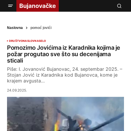
Naslovna
pomoć jovići
DRUŠTVO
NASLOVNA
SELO
Pomozimo Jovićima iz Karadnika kojima je
požar progutao sve što su decenijama
sticali
Piše: I. Jovanović Bujanovac, 24. septembar 2025. –
Stojan Jović iz Karadnika kod Bujanovca, kome je
krajem avgusta…
24.09.2025.