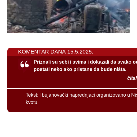
KOMENTAR DANA 15.5.2025.
Priznali su sebi i svima i dokazali da svako 
postati neko ako pristane da bude ništa.
čita
Tekst:
I bujanovački naprednjaci organizovano u Ni
kvotu