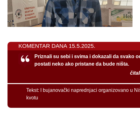
KOMENTAR DANA 15.5.2025.
Priznali su sebi i svima i dokazali da svako 
postati neko ako pristane da bude ništa.
čita
Tekst:
I bujanovački naprednjaci organizovano u Ni
kvotu