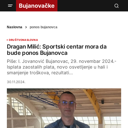
Naslovna
ponos bujanovca
DRUŠTVO
NASLOVNA
Dragan Milić: Sportski centar mora da
bude ponos Bujanovca
Piše: I. Jovanović Bujanovac, 29. novembar 2024.-
Isplata zaostalih plata, novo osvetljenje u hali i
smanjenje troškova, rezultati…
30.11.2024.