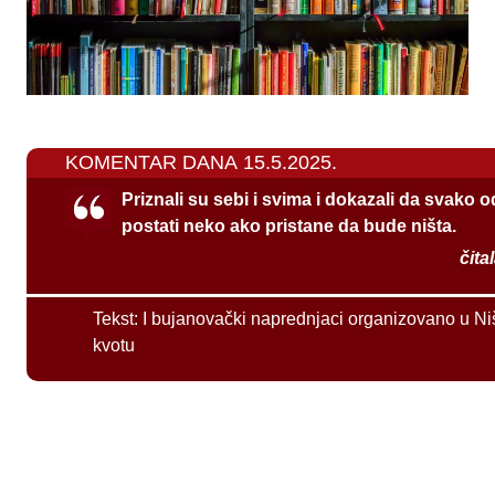
KOMENTAR DANA 15.5.2025.
Priznali su sebi i svima i dokazali da svako 
postati neko ako pristane da bude ništa.
čita
Tekst:
I bujanovački naprednjaci organizovano u Ni
kvotu