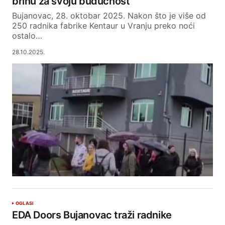
brinu za svoju budućnost
Bujanovac, 28. oktobar 2025. Nakon što je više od
250 radnika fabrike Kentaur u Vranju preko noći
ostalo…
28.10.2025.
OGLASI
EDA Doors Bujanovac traži radnike