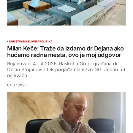
DRUŠTVO
NASLOVNA
POLITIKA
Milan Keče: Traže da izdamo dr Dejana ako
hoćemo radna mesta, ovo je moj odgovor
Bujanovac, 4. jul 2026. Raskol u Grupi građana dr
Dejan Stojanović tek pogađa članstvo GG. Jedan od
osnivača…
04.07.2026.