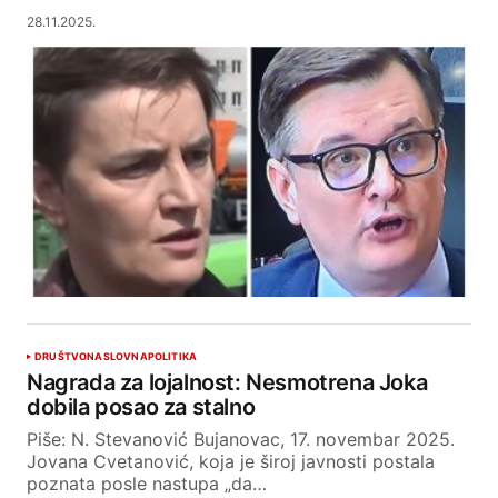
28.11.2025.
DRUŠTVO
NASLOVNA
POLITIKA
Nagrada za lojalnost: Nesmotrena Joka
dobila posao za stalno
Piše: N. Stevanović Bujanovac, 17. novembar 2025.
Jovana Cvetanović, koja je široj javnosti postala
poznata posle nastupa „da…