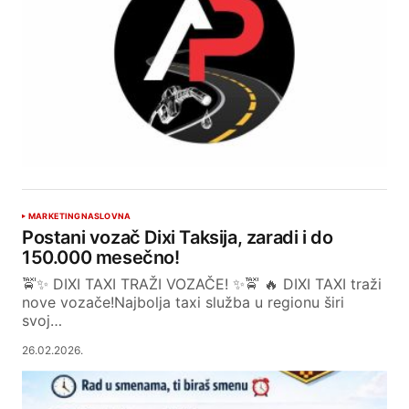
MARKETING
NASLOVNA
Postani vozač Dixi Taksija, zaradi i do
150.000 mesečno!
🚖✨ DIXI TAXI TRAŽI VOZAČE! ✨🚖 🔥 DIXI TAXI traži
nove vozače!Najbolja taxi služba u regionu širi
svoj…
26.02.2026.