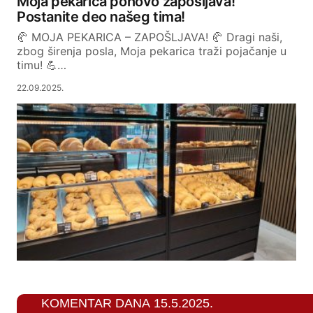
Moja pekarica ponovo zapošljava!
Postanite deo našeg tima!
🥐 MOJA PEKARICA – ZAPOŠLJAVA! 🥐 Dragi naši,
zbog širenja posla, Moja pekarica traži pojačanje u
timu! 💪…
22.09.2025.
KOMENTAR DANA 15.5.2025.