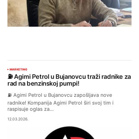
MARKETING
⛽ Agimi Petrol u Bujanovcu traži radnike za
rad na benzinskoj pumpi!
⛽ Agimi Petrol u Bujanovcu zapošljava nove
radnike! Kompanija Agimi Petrol širi svoj tim i
raspisuje oglas za…
12.03.2026.