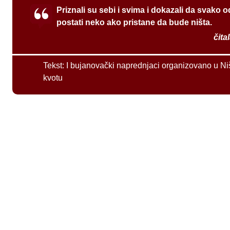
Priznali su sebi i svima i dokazali da svako 
postati neko ako pristane da bude ništa.
čita
Tekst:
I bujanovački naprednjaci organizovano u Ni
kvotu