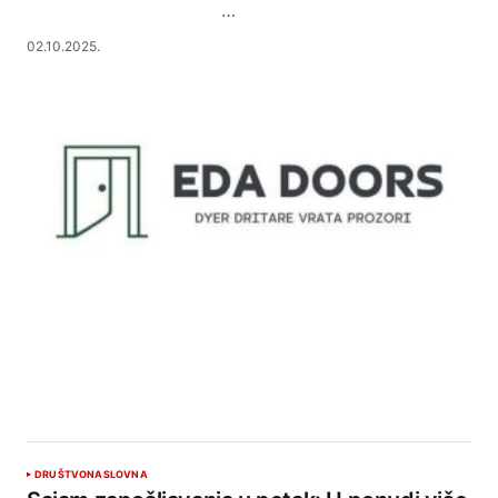
…
02.10.2025.
DRUŠTVO
NASLOVNA