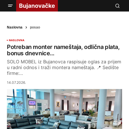
Naslovna
posao
NASLOVNA
Potreban monter nameštaja, odlična plata,
bonus dnevnice…
SOLO MOBEL iz Bujanovca raspisuje oglas za prijem
u radni odnos i traži montera nameštaja. 📍 Sedište
firme:…
14.07.2026.