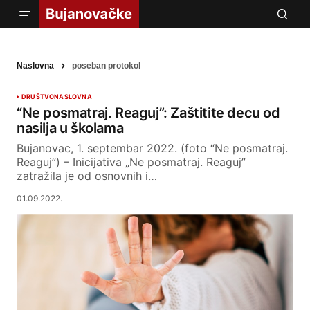
Naslovna
poseban protokol
DRUŠTVO
NASLOVNA
“Ne posmatraj. Reaguj”: Zaštitite decu od
nasilja u školama
Bujanovac, 1. septembar 2022. (foto “Ne posmatraj.
Reaguj”) – Inicijativa „Ne posmatraj. Reaguj”
zatražila je od osnovnih i…
01.09.2022.