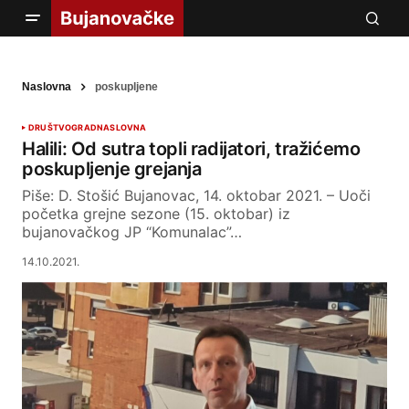
Naslovna
poskupljene
DRUŠTVO
GRAD
NASLOVNA
Halili: Od sutra topli radijatori, tražićemo
poskupljenje grejanja
Piše: D. Stošić Bujanovac, 14. oktobar 2021. – Uoči
početka grejne sezone (15. oktobar) iz
bujanovačkog JP “Komunalac”…
14.10.2021.