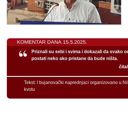
KOMENTAR DANA 15.5.2025.
Priznali su sebi i svima i dokazali da svako 
postati neko ako pristane da bude ništa.
čita
Tekst:
I bujanovački naprednjaci organizovano u Ni
kvotu