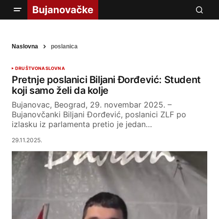
Naslovna
poslanica
DRUŠTVO
NASLOVNA
Pretnje poslanici Biljani Đorđević: Student
koji samo želi da kolje
Bujanovac, Beograd, 29. novembar 2025. –
Bujanovčanki Biljani Đorđević, poslanici ZLF po
izlasku iz parlamenta pretio je jedan…
29.11.2025.