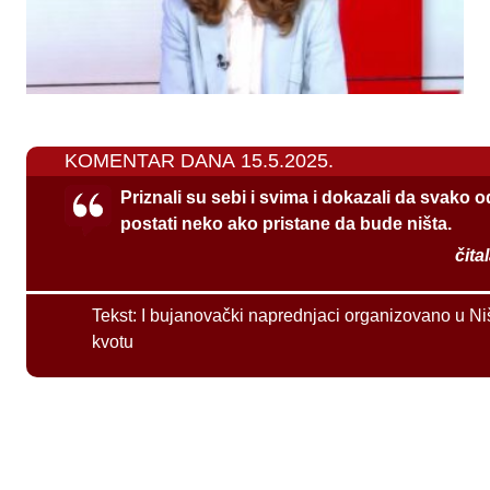
KOMENTAR DANA 15.5.2025.
Priznali su sebi i svima i dokazali da svako 
postati neko ako pristane da bude ništa.
čita
Tekst:
I bujanovački naprednjaci organizovano u Ni
kvotu