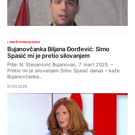
DRUŠTVO
NASLOVNA
Bujanovčanka Biljana Đorđević: Simo
Spasić mi je pretio silovanjem
Piše: N. Stevanović Bujanovac, 7. mart 2025. –
Pretio mi je silovanjem Simo Spasić danas – kaže
Bujanovčanka…
07.03.2025.