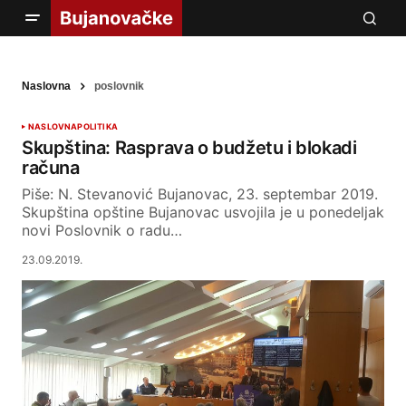
Naslovna
poslovnik
NASLOVNA
POLITIKA
Skupština: Rasprava o budžetu i blokadi
računa
Piše: N. Stevanović Bujanovac, 23. septembar 2019.
Skupština opštine Bujanovac usvojila je u ponedeljak
novi Poslovnik o radu…
23.09.2019.