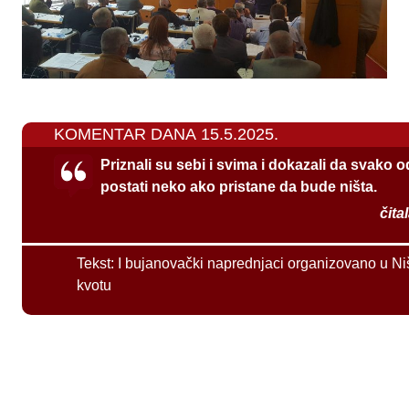
KOMENTAR DANA 15.5.2025.
Priznali su sebi i svima i dokazali da svako 
postati neko ako pristane da bude ništa.
čita
Tekst:
I bujanovački naprednjaci organizovano u Ni
kvotu