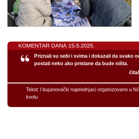
KOMENTAR DANA 15.5.2025.
Priznali su sebi i svima i dokazali da svako 
postati neko ako pristane da bude ništa.
čita
Tekst:
I bujanovački naprednjaci organizovano u Ni
kvotu