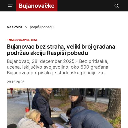
Naslovna
potpiši pobedu
NASLOVNA
POLITIKA
Bujanovac bez straha, veliki broj građana
podržao akciju Raspiši pobedu
Bujanovac, 28. decembar 2025.- Bez pritisaka,
ucena, isključivo svojevoljno, oko 500 građana
Bujanovca potpisalo je studensku peticiju za…
28.12.2025.