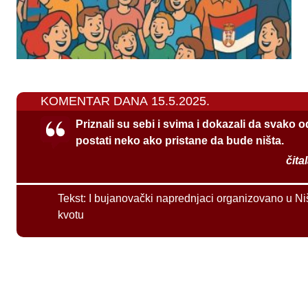
KOMENTAR DANA 15.5.2025.
Priznali su sebi i svima i dokazali da svako 
postati neko ako pristane da bude ništa.
čita
Tekst:
I bujanovački naprednjaci organizovano u Ni
kvotu