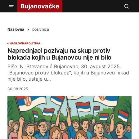
Naslovna
pozivnica
NASLOVNA
POLITIKA
Naprednjaci pozivaju na skup protiv
blokada kojih u Bujanovcu nije ni bilo
Piše: N. Stevanović Bujanovac, 30. avgust 2025.
„Bujanovac protiv blokada“, kojih u Bujanovcu nikad
nije bilo, ustaje u…
30.08.2025.